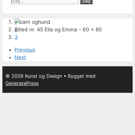
Søg
efter:
1
Billed nr. 45 Ella og Emma - 60 x 80
2
3
Previous
Next
© 2026 Kunst og Design
• Bygget med
GeneratePress